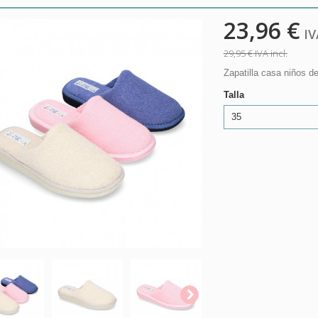
23,96 €
IVA
29,95 €
IVA incl.
Zapatilla casa niños de
Talla
35