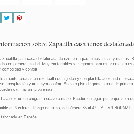
nformación sobre Zapatilla casa niños destalonada 
 Zapatilla para casa destalonada de rizo toalla para niños, niñas y mamás. R
dos de primera calidad. Muy confortables y elegantes para estar en casa es
 comodidad y confort.
etamente forradas en rizo toalla de algodón y con plantilla acolchada, forrad
cta transpiración y un mayor confort. Suela o piso de goma a tono de primera c
 puedan caminar sin problemas.
Lavables en un programa suave o mano. Pueden encoger, por lo que se re
nible en 3 colores. Rango de tallas, del número 35 al 42. TALLAN NORMAL.
fabricado en España.