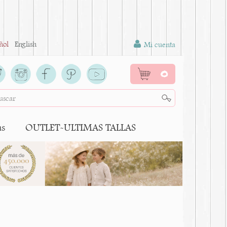
ñol
English
Mi cuenta
0
as
OUTLET-ULTIMAS TALLAS