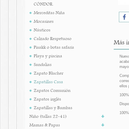
CÓNDOR.
Merceditas Niña
Mocasines
Náuticos
Calzado Respetuoso
Más i
Pisakk o botas safaris
Playa y piscina
Nueva
acaba
Sandalias
mayor
Zapato Blucher
Compl
corre
Zapatillas Casa
ellos
Zapatos Comunión
100% 
Zapatos inglés
Dispo
Zapatillas y Bambas
100% 
Niño (tallas 22-41)
Mamas & Papas