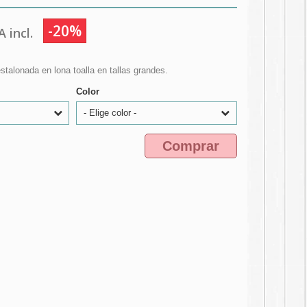
-20%
 incl.
stalonada en lona toalla en tallas grandes.
Color
- Elige color -
Comprar