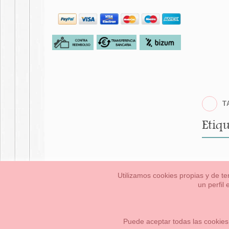
T
Etiqu
Utilizamos cookies propias y de te
un perfil
Bebés
Pequeños/a
Información Legal
Condiciones generales de compra,
Cómo crear tu cuenta OKAA.
Mapa del sitio
Puede aceptar todas las cookies