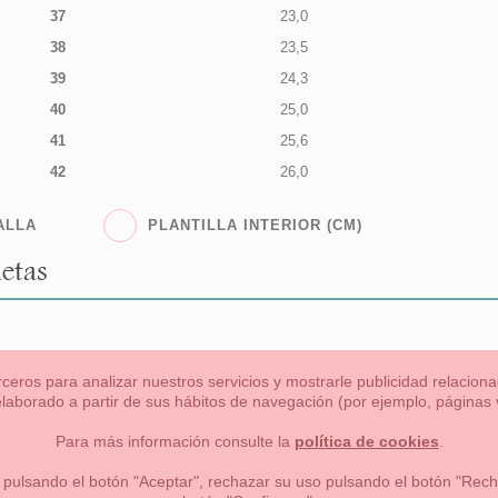
37
23,0
38
23,5
39
24,3
40
25,0
41
25,6
42
26,0
ALLA
PLANTILLA INTERIOR (CM)
etas
rceros para analizar nuestros servicios y mostrarle publicidad relacio
 elaborado a partir de sus hábitos de navegación (por ejemplo, páginas v
s
Niña
Niño
Mamas & Papas
NUEVA COLECCION
OU
Para más información consulte la
política de cookies
.
 formas de pago , política de devoluciones y reembolsos
Privacidad
 pulsando el botón "Aceptar", rechazar su uso pulsando el botón "Recha