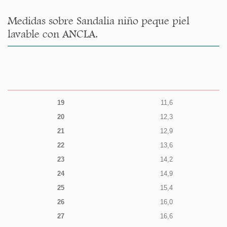
Medidas sobre Sandalia niño peque piel
lavable con ANCLA.
19
11,6
20
12,3
21
12,9
22
13,6
23
14,2
24
14,9
25
15,4
26
16,0
27
16,6