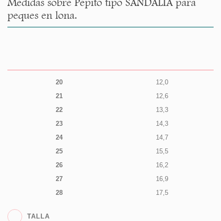
Medidas sobre Pepito tipo SANDALIA para
peques en lona.
20
12,0
21
12,6
22
13,3
23
14,3
24
14,7
25
15,5
26
16,2
27
16,9
28
17,5
TALLA