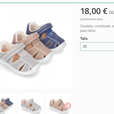
18,00 €
IVA
22,50 €
IVA incl.
Sandalia combinada en
para niños.
Talla
18