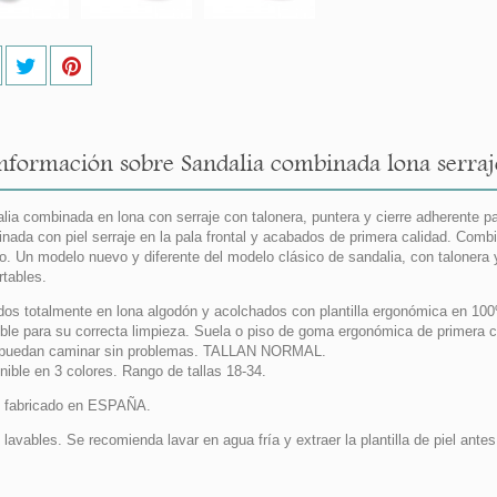
nformación sobre Sandalia combinada lona serraje
lia combinada en lona con serraje con talonera, puntera y cierre adherente p
nada con piel serraje en la pala frontal y acabados de primera calidad. Combi
o. Un modelo nuevo y diferente del modelo clásico de sandalia, con talonera
rtables.
dos totalmente en lona algodón y acolchados con plantilla ergonómica en 100
íble para su correcta limpieza. Suela o piso de goma ergonómica de primera ca
 puedan caminar sin problemas. TALLAN NORMAL.
nible en 3 colores. Rango de tallas 18-34.
 fabricado en ESPAÑA.
lavables. Se recomienda lavar en agua fría y extraer la plantilla de piel antes