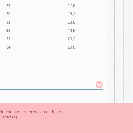
29
17,6
30
18,1
31
18,8
32
19,5
33
20,2
34
20,8
nada con sus preferencias en base a
isitadas).
TLET-ULTIMAS TALLAS
Aviso Legal
Aviso Cookies
Contacto