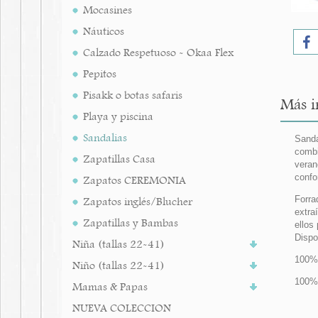
Mocasines
Náuticos
Calzado Respetuoso - Okaa Flex
Pepitos
Pisakk o botas safaris
Más i
Playa y piscina
Sandalias
Sanda
combi
Zapatillas Casa
veran
confo
Zapatos CEREMONIA
Forra
Zapatos inglés/Blucher
extra
Zapatillas y Bambas
ellos
Dispo
Niña (tallas 22-41)
100%
Niño (tallas 22-41)
100% 
Mamas & Papas
NUEVA COLECCION