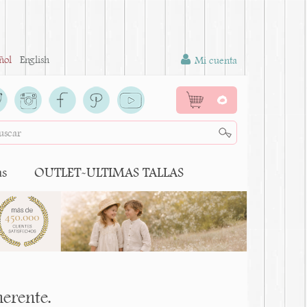
ñol
English
Mi cuenta
0
as
OUTLET-ULTIMAS TALLAS
erente.