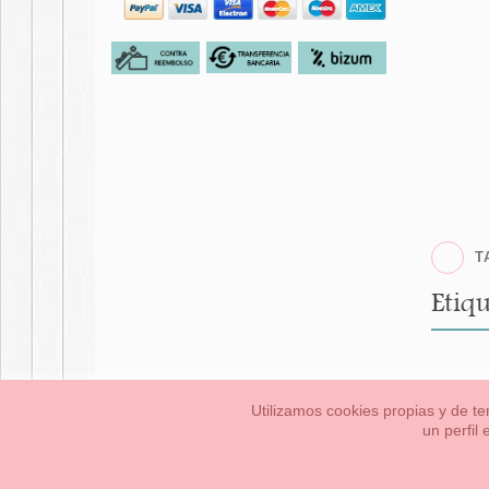
T
Etiqu
Utilizamos cookies propias y de te
un perfil
Bebés
Pequeños/a
Información Legal
Condiciones generales de compra,