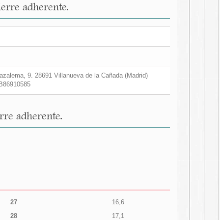
ierre adherente.
zalema, 9. 28691 Villanueva de la Cañada (Madrid)
B86910585
rre adherente.
27
16,6
28
17,1