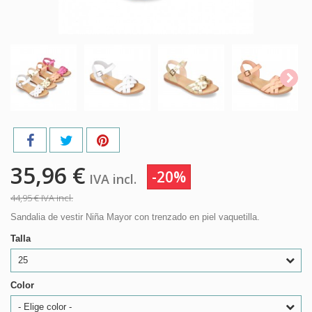
35,96 €
-20%
IVA incl.
44,95 €
IVA incl.
Sandalia de vestir Niña Mayor con trenzado en piel vaquetilla.
Talla
25
Color
- Elige color -