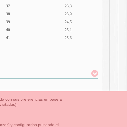
37
23,3
38
23,9
39
24,5
40
25,1
41
25,6
nada con sus preferencias en base a
isitadas).
TLET-ULTIMAS TALLAS
Aviso Legal
Aviso Cookies
Contacto
zar" y configurarlas pulsando el