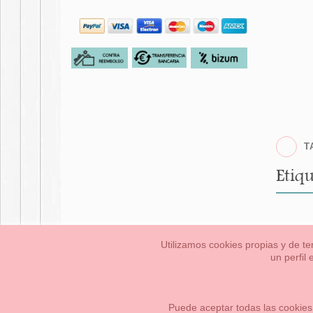
T
Etiqu
Utilizamos cookies propias y de te
un perfil
Bebés
Pequeños/a
Información Legal
Condiciones generales de compra,
Cómo crear tu cuenta OKAA.
Mapa del sitio
Puede aceptar todas las cookies