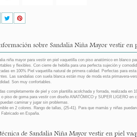
nformación sobre Sandalia Niña Mayor vestir en
lia niña mayor para vestir en piel vaquetilla con piso anatómico en blanco 
rtables y flexibles. Con cierre de hebilla para una perfecta sujeción y comodida
zadas en 100% Piel vaquetilla natural de primera calidad. Perfectas para es
ntes. Las sandalias con suela blanca están muy de moda esta primavera-verano
idad. Son muy confortables.
das completamente de piel y con plantilla acolchada y forrada, realizada en 1
 o piso de goma para vestir con diseño ANATÓMICO y SUPER LIGERO en color 
s puedan caminar y jugar sin problemas.
nible en 2 colores. Rango de tallas, (25-41). Para que mamás y niñas pued
Fabricado en España.
 técnica de Sandalia Niña Mayor vestir en piel v