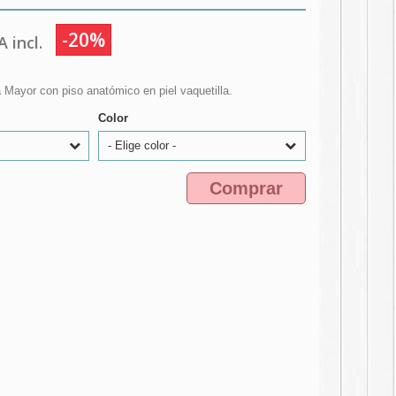
-20%
 incl.
a Mayor con piso anatómico en piel vaquetilla.
Color
- Elige color -
Comprar