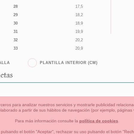
28
17,5
29
18,2
30
18,9
31
19,9
32
20,2
33
20,9
ALLA
PLANTILLA INTERIOR (CM)
etas
rceros para analizar nuestros servicios y mostrarle publicidad relacio
 elaborado a partir de sus hábitos de navegación (por ejemplo, páginas v
s
Niña
Niño
Mamas & Papas
NUEVA COLECCION
OU
Para más información consulte la
política de cookies
.
 formas de pago , política de devoluciones y reembolsos
Privacidad
 pulsando el botón "Aceptar", rechazar su uso pulsando el botón "Recha