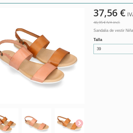
37,56 €
IVA
46,95 €
IVA incl.
Sandalia de vestir Niñ
Talla
39