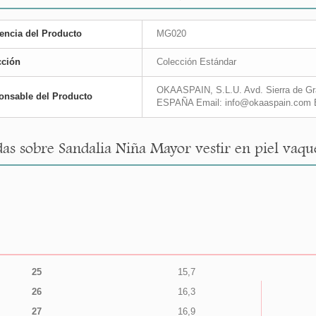
encia del Producto
MG020
cción
Colección Estándar
OKAASPAIN, S.L.U. Avd. Sierra de Gra
onsable del Producto
ESPAÑA Email: info@okaaspain.com 
as sobre Sandalia Niña Mayor vestir en piel va
25
15,7
26
16,3
27
16,9