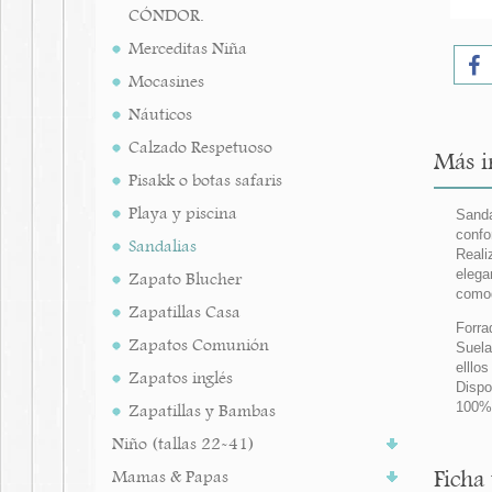
CÓNDOR.
Merceditas Niña
Mocasines
Náuticos
Calzado Respetuoso
Más i
Pisakk o botas safaris
Playa y piscina
Sanda
confo
Sandalias
Reali
elega
Zapato Blucher
comod
Zapatillas Casa
Forra
Zapatos Comunión
Suela
elllo
Zapatos inglés
Dispo
100% 
Zapatillas y Bambas
Niño (tallas 22-41)
Ficha
Mamas & Papas