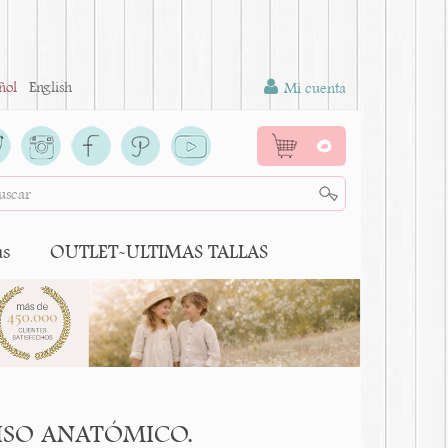
ñol
English
Mi cuenta
0
as
OUTLET-ULTIMAS TALLAS
a PISO ANATÓMICO.