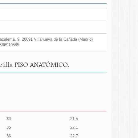
zalema, 9. 28691 Villanueva de la Cañada (Madrid)
B86910585
quetilla PISO ANATÓMICO.
34
21,5
35
22,1
36
22,7