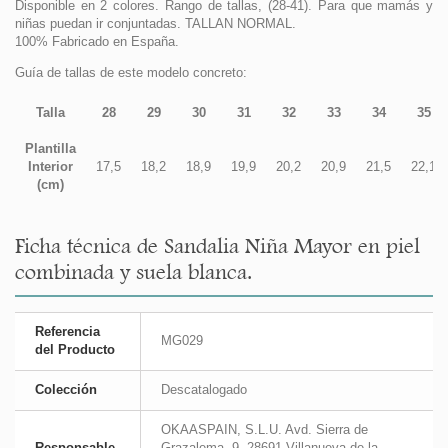
Disponible en 2 colores. Rango de tallas, (28-41). Para que mamás y
niñas puedan ir conjuntadas. TALLAN NORMAL.
100% Fabricado en España.
Guía de tallas de este modelo concreto:
Talla
28
29
30
31
32
33
34
35
Plantilla
Interior
17,5
18,2
18,9
19,9
20,2
20,9
21,5
22,1
(cm)
Ficha técnica de Sandalia Niña Mayor en piel
combinada y suela blanca.
Referencia
MG029
del Producto
Colección
Descatalogado
OKAASPAIN, S.L.U. Avd. Sierra de
Responsable
Grazalema, 9. 28691 Villanueva de la