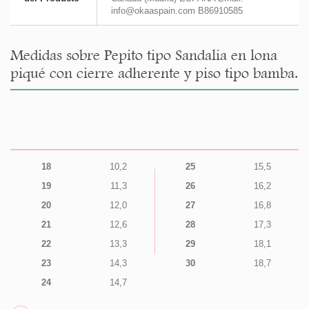
info@okaaspain.com B86910585
Medidas sobre Pepito tipo Sandalia en lona
piqué con cierre adherente y piso tipo bamba.
18
10,2
25
15,5
19
11,3
26
16,2
20
12,0
27
16,8
21
12,6
28
17,3
22
13,3
29
18,1
23
14,3
30
18,7
24
14,7