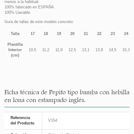
menos a la habitual.
100% fabricado en ESPAÑA.
100% Llavable.
Guía de tallas de este modelo concreto:
Talla
17
18
19
20
21
22
23
24
Plantilla
Interior
10,5
11,2
11,9
12,5
13,1
13,8
14,5
15,3
(cm)
Ficha técnica de Pepito tipo bamba con hebilla
en lona con estampado inglés.
Referencia
V154
del Producto