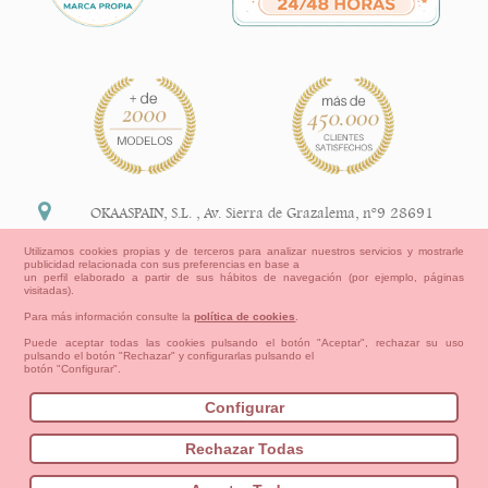
OKAASPAIN, S.L.
,
Av. Sierra de Grazalema, nº9 28691
Villanueva de la Cañada Madrid (España)
Utilizamos cookies propias y de terceros para analizar nuestros servicios y mostrarle
publicidad relacionada con sus preferencias en base a
+34 91 113 89 09
un perfil elaborado a partir de sus hábitos de navegación (por ejemplo, páginas
visitadas).
info@okaaspain.com
Para más información consulte la
política de cookies
.
Puede aceptar todas las cookies pulsando el botón "Aceptar", rechazar su uso
pulsando el botón "Rechazar" y configurarlas pulsando el
Información Legal
botón "Configurar".
Condiciones generales de compra, formas de pago ,
política de devoluciones y reembolsos
Configurar
Privacidad
Aviso Legal
Aviso Cookies
Contacto
Mapa del sitio
Cómo crear tu cuenta OKAA.
Rechazar Todas
Bebés
Pequeños/as
Niña
Niño
Mamas & Papas