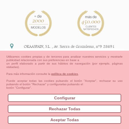
OKAASPAIN, S.L.
,
Av. Sierra de Grazalema, nº9 28691
Villanueva de la Cañada Madrid (España)
Utilizamos cookies propias y de terceros para analizar nuestros servicios y mostrarle
publicidad relacionada con sus preferencias en base a
+34 91 113 89 09
un perfil elaborado a partir de sus hábitos de navegación (por ejemplo, páginas
visitadas).
info@okaaspain.com
Para más información consulte la
política de cookies
.
Puede aceptar todas las cookies pulsando el botón "Aceptar", rechazar su uso
pulsando el botón "Rechazar" y configurarlas pulsando el
Información Legal
botón "Configurar".
Condiciones generales de compra, formas de pago ,
política de devoluciones y reembolsos
Configurar
Privacidad
Aviso Legal
Aviso Cookies
Contacto
Mapa del sitio
Cómo crear tu cuenta OKAA.
Rechazar Todas
Bebés
Pequeños/as
Niña
Niño
Mamas & Papas
Aceptar Todas
NUEVA COLECCION
OUTLET-ULTIMAS TALLAS