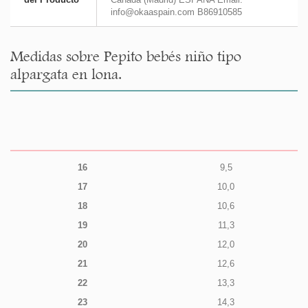
info@okaaspain.com B86910585
Medidas sobre Pepito bebés niño tipo
alpargata en lona.
16
9,5
17
10,0
18
10,6
19
11,3
20
12,0
21
12,6
22
13,3
23
14,3