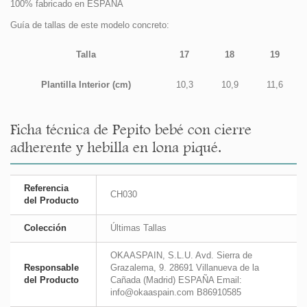
100% fabricado en ESPAÑA
Guía de tallas de este modelo concreto:
Talla
17
18
19
Plantilla Interior (cm)
10,3
10,9
11,6
Ficha técnica de Pepito bebé con cierre
adherente y hebilla en lona piqué.
Referencia
CH030
del Producto
Colección
Últimas Tallas
OKAASPAIN, S.L.U. Avd. Sierra de
Responsable
Grazalema, 9. 28691 Villanueva de la
del Producto
Cañada (Madrid) ESPAÑA Email:
info@okaaspain.com B86910585