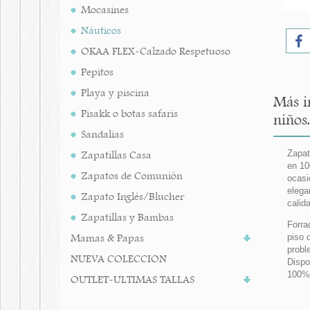
Mocasines
Náuticos
OKAA FLEX-Calzado Respetuoso
Pepitos
Playa y piscina
Más i
Pisakk o botas safaris
niños.
Sandalias
Zapatillas Casa
Zapat
en 10
Zapatos de Comunión
ocasi
elega
Zapato Inglés/Blucher
calid
Zapatillas y Bambas
Forra
Mamas & Papas
piso 
probl
NUEVA COLECCION
Dispo
100%
OUTLET-ULTIMAS TALLAS