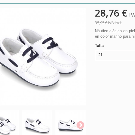
28,76 €
IVA
35,95 €
IVA incl.
Náutico clásico en pie
en color marino para n
Talla
21