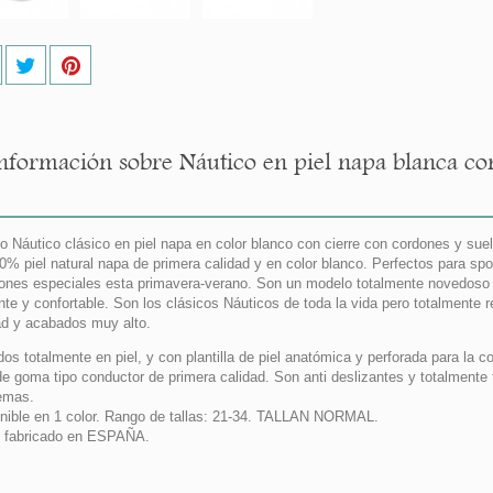
nformación sobre Náutico en piel napa blanca co
o Náutico clásico en piel napa en color blanco con cierre con cordones y suel
0% piel natural napa de primera calidad y en color blanco. Perfectos para spor
ones especiales esta primavera-verano. Son un modelo totalmente novedos
nte y confortable. Son los clásicos Náuticos de toda la vida pero totalmente
ad y acabados muy alto.
dos totalmente en piel, y con plantilla de piel anatómica y perforada para la c
de goma tipo conductor de primera calidad. Son anti deslizantes y totalmente 
emas.
nible en 1 color. Rango de tallas: 21-34. TALLAN NORMAL.
 fabricado en ESPAÑA.