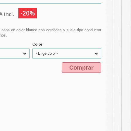
-20%
 incl.
l napa en color blanco con cordones y suela tipo conductor
iños.
Color
- Elige color -
Comprar