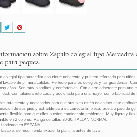
nformación sobre Zapato colegial tipo Mercedita 
le para peques.
o colegial tipo mercedita con cierre adherente y puntera reforzada para niñas
al lavable de primera calidad. Perfecto para los colegios y las guarderías. Co
equeñas. Son muy blanditas y confortables. Con cierre adherente para una 
ilidad. Con talonera reforzada y acolchada para una mayor confortabilidad de 
dos totalmente y acolchados para que sus pies estén calentitos este otoño/invi
piración de sus pies y extraíble para su correcta limpieza. Suela o piso de go
mente flexible para que ellos puedan caminar sin problemas. Muy ligero y flexi
nible en 2 colores. Rango de tallas 20-30. TALLAN NORMAL.
 fabricado en ESPAÑA.
lavable, se recomienda extraer la plantilla antes de lavar.