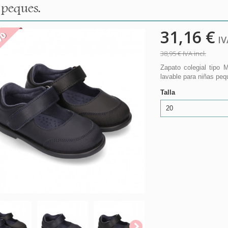
 peques.
31,16 €
VO
IVA
38,95 €
IVA incl.
Zapato colegial tipo 
lavable para niñas peq
Talla
20