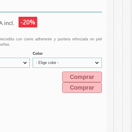
-20%
 incl.
Mercedita con cierre adherente y puntera reforzada en piel
ueñas.
Color
- Elige color -
Comprar
Comprar