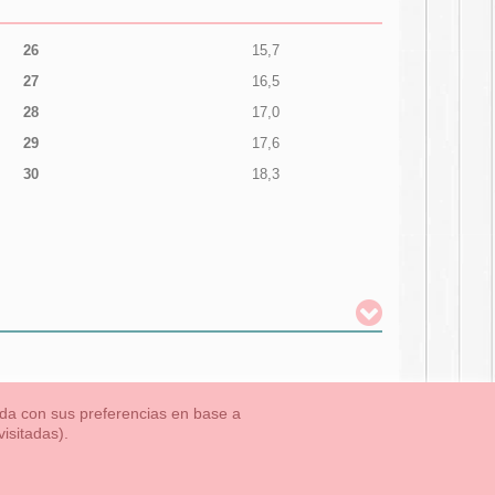
26
15,7
27
16,5
28
17,0
29
17,6
30
18,3
nada con sus preferencias en base a
isitadas).
TLET-ULTIMAS TALLAS
Aviso Legal
Aviso Cookies
Contacto