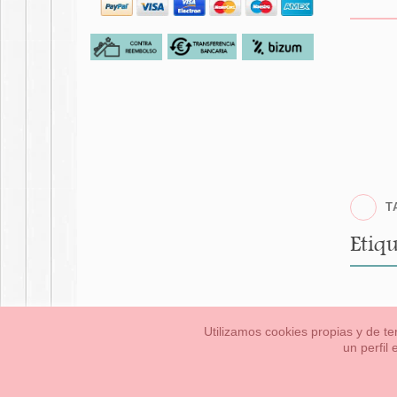
T
Etiqu
Utilizamos cookies propias y de te
un perfil
Bebés
Pequeños/a
Información Legal
Condiciones generales de compra,