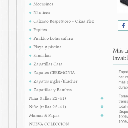
Mocasines
Náuticos
Calzado Respetuoso - Okaa Flex
Pepitos
Pisakk o botas safaris
Playa y piscina
Más i
Sandalias
lavab
Zapatillas Casa
Zapatos CEREMONIA
Zapat
natur
Zapatos inglés/Blucher
más p
durab
Zapatillas y Bambas
Forra
Niña (tallas 22-41)
trans
Niño (tallas 22-41)
total
Dispo
Mamas & Papas
100%
100% 
NUEVA COLECCION