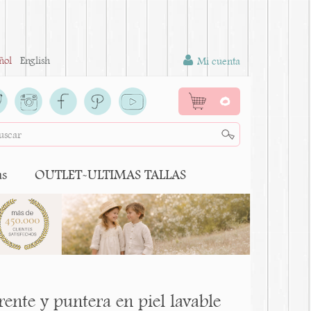
ñol
English
Mi cuenta
0
as
OUTLET-ULTIMAS TALLAS
ente y puntera en piel lavable