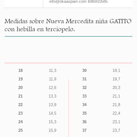
info@okaaspain.com B86910585
Medidas sobre Nueva Mercedita niña GATITO
con hebilla en terciopelo.
18
11,3
30
19,1
19
11,9
31
19,7
20
12,6
32
20,3
21
13,3
33
21,1
22
13,9
34
21,8
23
14,5
35
22,4
24
15,3
36
23,1
25
15,9
37
23,7