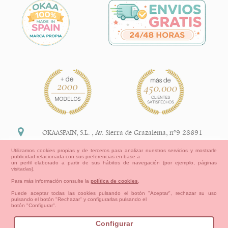
OKAASPAIN, S.L.
,
Av. Sierra de Grazalema, nº9 28691
Villanueva de la Cañada Madrid (España)
Utilizamos cookies propias y de terceros para analizar nuestros servicios y mostrarle
publicidad relacionada con sus preferencias en base a
+34 91 113 89 09
un perfil elaborado a partir de sus hábitos de navegación (por ejemplo, páginas
visitadas).
info@okaaspain.com
Para más información consulte la
política de cookies
.
Puede aceptar todas las cookies pulsando el botón "Aceptar", rechazar su uso
pulsando el botón "Rechazar" y configurarlas pulsando el
Información Legal
botón "Configurar".
Condiciones generales de compra, formas de pago ,
política de devoluciones y reembolsos
Configurar
Privacidad
Aviso Legal
Aviso Cookies
Contacto