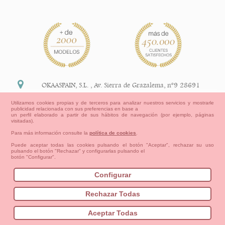
OKAASPAIN, S.L.
,
Av. Sierra de Grazalema, nº9 28691
Villanueva de la Cañada Madrid (España)
Utilizamos cookies propias y de terceros para analizar nuestros servicios y mostrarle
publicidad relacionada con sus preferencias en base a
+34 91 113 89 09
un perfil elaborado a partir de sus hábitos de navegación (por ejemplo, páginas
visitadas).
info@okaaspain.com
Para más información consulte la
política de cookies
.
Puede aceptar todas las cookies pulsando el botón "Aceptar", rechazar su uso
pulsando el botón "Rechazar" y configurarlas pulsando el
Información Legal
botón "Configurar".
Condiciones generales de compra, formas de pago ,
política de devoluciones y reembolsos
Configurar
Privacidad
Aviso Legal
Aviso Cookies
Contacto
Mapa del sitio
Cómo crear tu cuenta OKAA.
Rechazar Todas
Bebés
Pequeños/as
Niña
Niño
Mamas & Papas
Aceptar Todas
NUEVA COLECCION
OUTLET-ULTIMAS TALLAS