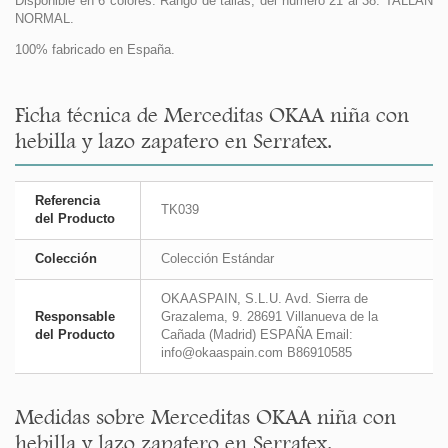
Disponible en 6 colores. Rango de tallas, del número 21 al 38. TALLAN
NORMAL.
100% fabricado en España.
Ficha técnica de Merceditas OKAA niña con
hebilla y lazo zapatero en Serratex.
Referencia
TK039
del Producto
Colección
Colección Estándar
OKAASPAIN, S.L.U. Avd. Sierra de
Responsable
Grazalema, 9. 28691 Villanueva de la
del Producto
Cañada (Madrid) ESPAÑA Email:
info@okaaspain.com B86910585
Medidas sobre Merceditas OKAA niña con
hebilla y lazo zapatero en Serratex.