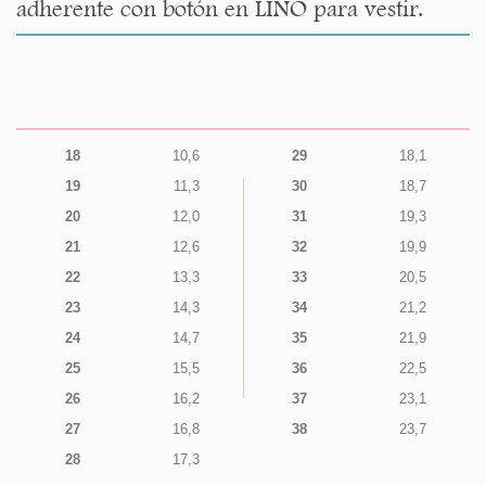
adherente con botón en LINO para vestir.
18
10,6
29
18,1
19
11,3
30
18,7
20
12,0
31
19,3
21
12,6
32
19,9
22
13,3
33
20,5
23
14,3
34
21,2
24
14,7
35
21,9
25
15,5
36
22,5
26
16,2
37
23,1
27
16,8
38
23,7
28
17,3