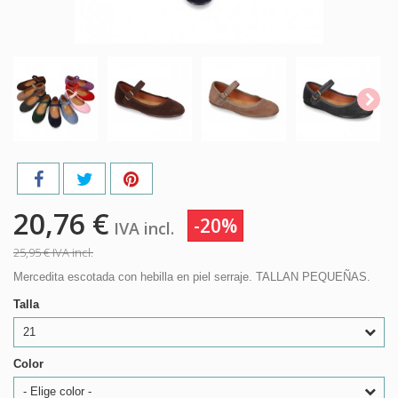
20,76 €
-20%
IVA incl.
25,95 €
IVA incl.
Mercedita escotada con hebilla en piel serraje. TALLAN PEQUEÑAS.
Talla
21
Color
- Elige color -