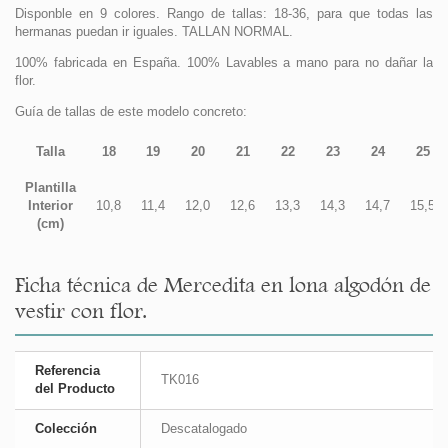
Disponble en 9 colores. Rango de tallas: 18-36, para que todas las
hermanas puedan ir iguales. TALLAN NORMAL.
100% fabricada en España. 100% Lavables a mano para no dañar la
flor.
Guía de tallas de este modelo concreto:
Talla
18
19
20
21
22
23
24
25
Plantilla
Interior
10,8
11,4
12,0
12,6
13,3
14,3
14,7
15,5
(cm)
Ficha técnica de Mercedita en lona algodón de
vestir con flor.
Referencia
TK016
del Producto
Colección
Descatalogado