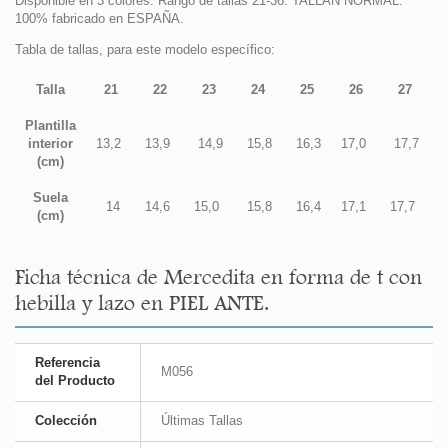
Disponible en 3 colores. Rango de tallas 21-36. TALLAN NORMAL.
100% fabricado en ESPAÑA.
Tabla de tallas, para este modelo específico:
Talla
21
22
23
24
25
26
27
Plantilla
interior
13,2
13,9
14,9
15,8
16,3
17,0
17,7
1
(cm)
Suela
14
14,6
15,0
15,8
16,4
17,1
17,7
1
(cm)
Ficha técnica de Mercedita en forma de t con
hebilla y lazo en PIEL ANTE.
Referencia
M056
del Producto
Colección
Últimas Tallas