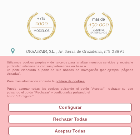
OKAASPAIN, S.L.
,
Av. Sierra de Grazalema, nº9 28691
Villanueva de la Cañada Madrid (España)
Utilizamos cookies propias y de terceros para analizar nuestros servicios y mostrarle
publicidad relacionada con sus preferencias en base a
+34 91 113 89 09
un perfil elaborado a partir de sus hábitos de navegación (por ejemplo, páginas
visitadas).
info@okaaspain.com
Para más información consulte la
política de cookies
.
Puede aceptar todas las cookies pulsando el botón "Aceptar", rechazar su uso
pulsando el botón "Rechazar" y configurarlas pulsando el
Información Legal
botón "Configurar".
Condiciones generales de compra, formas de pago ,
política de devoluciones y reembolsos
Configurar
Privacidad
Aviso Legal
Aviso Cookies
Contacto
Mapa del sitio
Cómo crear tu cuenta OKAA.
Rechazar Todas
Bebés
Pequeños/as
Niña
Niño
Mamas & Papas
Aceptar Todas
NUEVA COLECCION
OUTLET-ULTIMAS TALLAS