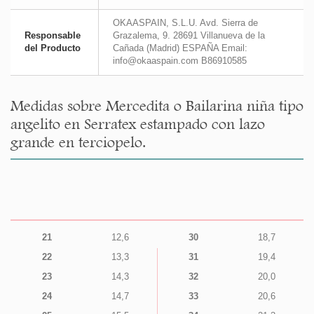
OKAASPAIN, S.L.U. Avd. Sierra de
Responsable
Grazalema, 9. 28691 Villanueva de la
del Producto
Cañada (Madrid) ESPAÑA Email:
info@okaaspain.com B86910585
Medidas sobre Mercedita o Bailarina niña tipo
angelito en Serratex estampado con lazo
grande en terciopelo.
21
12,6
30
18,7
22
13,3
31
19,4
23
14,3
32
20,0
24
14,7
33
20,6