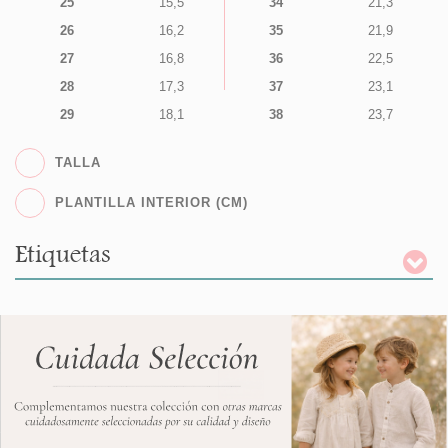
25
15,5
34
21,3
26
16,2
35
21,9
27
16,8
36
22,5
28
17,3
37
23,1
29
18,1
38
23,7
TALLA
PLANTILLA INTERIOR (CM)
Etiquetas