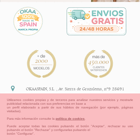
OKAASPAIN, S.L.
,
Av. Sierra de Grazalema, nº9 28691
Villanueva de la Cañada Madrid (España)
Utilizamos cookies propias y de terceros para analizar nuestros servicios y mostrarle
publicidad relacionada con sus preferencias en base a
+34 91 113 89 09
un perfil elaborado a partir de sus hábitos de navegación (por ejemplo, páginas
visitadas).
info@okaaspain.com
Para más información consulte la
política de cookies
.
Puede aceptar todas las cookies pulsando el botón "Aceptar", rechazar su uso
pulsando el botón "Rechazar" y configurarlas pulsando el
Información Legal
botón "Configurar".
Condiciones generales de compra, formas de pago ,