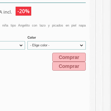
-20%
 incl.
a niña tipo Angelito con lazo y picados en piel napa
Color
- Elige color -
Comprar
Comprar