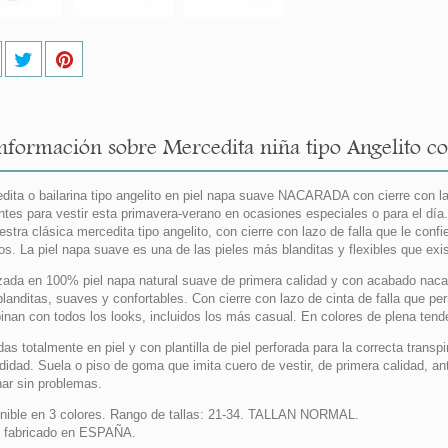
nformación sobre Mercedita niña tipo Angelito c
dita o bailarina tipo angelito en piel napa suave NACARADA con cierre con la
ntes para vestir esta primavera-verano en ocasiones especiales o para el d
estra clásica mercedita tipo angelito, con cierre con lazo de falla que le co
os. La piel napa suave es una de las pieles más blanditas y flexibles que
zada en 100% piel napa natural suave de primera calidad y con acabado nac
landitas, suaves y confortables. Con cierre con lazo de cinta de falla que pe
nan con todos los looks, incluidos los más casual. En colores de plena tend
das totalmente en piel y con plantilla de piel perforada para la correcta tran
idad. Suela o piso de goma que imita cuero de vestir, de primera calidad, ant
ar sin problemas.
nible en 3 colores. Rango de tallas: 21-34. TALLAN NORMAL.
 fabricado en ESPAÑA.