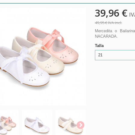
39,96 €
IVA
49,95 €
IVA incl.
Mercedita o Bailarin
NACARADA.
Talla
21