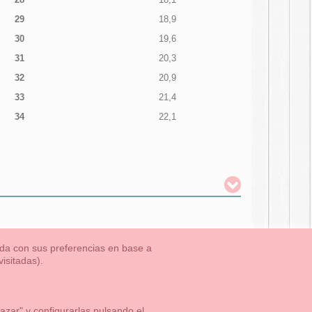
29
18,9
30
19,6
31
20,3
32
20,9
33
21,4
34
22,1
nada con sus preferencias en base a
isitadas).
TLET-ULTIMAS TALLAS
Aviso Legal
Aviso Cookies
Contacto
zar" y configurarlas pulsando el