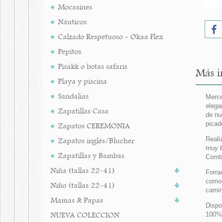
Mocasines
Náuticos
Calzado Respetuoso - Okaa Flex
Pepitos
Pisakk o botas safaris
Más i
Playa y piscina
Sandalias
Merce
elega
Zapatillas Casa
de nu
picad
Zapatos CEREMONIA
Reali
Zapatos inglés/Blucher
muy b
Zapatillas y Bambas
Combi
Niña (tallas 22-41)
Forra
comod
Niño (tallas 22-41)
camin
Mamas & Papas
Dispo
NUEVA COLECCION
100%