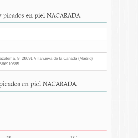
o y picados en piel NACARADA.
zalema, 9. 28691 Villanueva de la Cañada (Madrid)
B86910585
y picados en piel NACARADA.
28
18,1