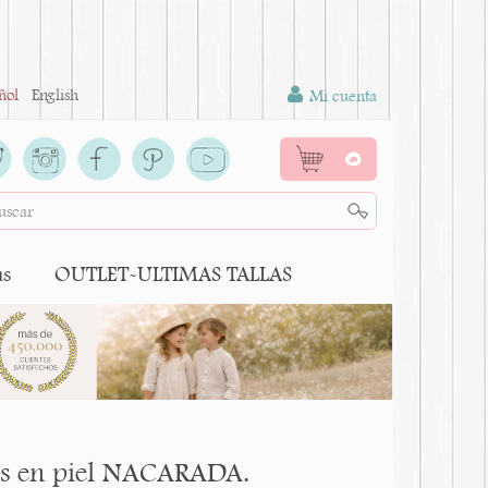
ñol
English
Mi cuenta
0
as
OUTLET-ULTIMAS TALLAS
dos en piel NACARADA.