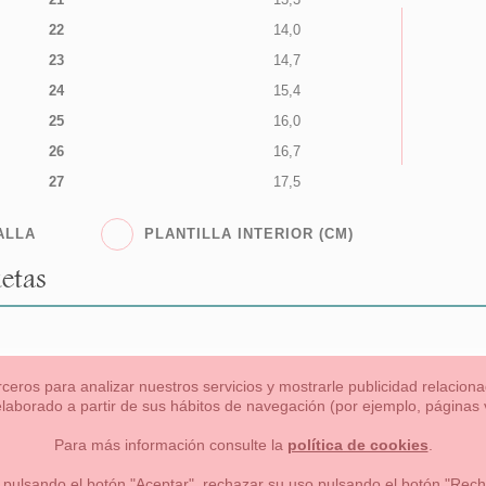
22
14,0
23
14,7
24
15,4
25
16,0
26
16,7
27
17,5
ALLA
PLANTILLA INTERIOR (CM)
etas
rceros para analizar nuestros servicios y mostrarle publicidad relacio
 elaborado a partir de sus hábitos de navegación (por ejemplo, páginas v
s
Niña
Niño
Mamas & Papas
NUEVA COLECCION
OU
Para más información consulte la
política de cookies
.
 formas de pago , política de devoluciones y reembolsos
Privacidad
 pulsando el botón "Aceptar", rechazar su uso pulsando el botón "Recha