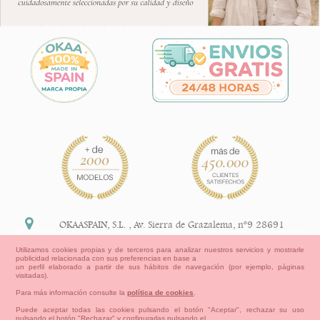
OKAASPAIN, S.L.
,
Av. Sierra de Grazalema, nº9 28691
Villanueva de la Cañada Madrid (España)
Utilizamos cookies propias y de terceros para analizar nuestros servicios y mostrarle
publicidad relacionada con sus preferencias en base a
+34 91 113 89 09
un perfil elaborado a partir de sus hábitos de navegación (por ejemplo, páginas
visitadas).
info@okaaspain.com
Para más información consulte la
política de cookies
.
Puede aceptar todas las cookies pulsando el botón "Aceptar", rechazar su uso
pulsando el botón "Rechazar" y configurarlas pulsando el
Información Legal