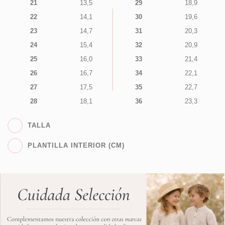
21
13,5
29
18,9
22
14,1
30
19,6
23
14,7
31
20,3
24
15,4
32
20,9
25
16,0
33
21,4
26
16,7
34
22,1
27
17,5
35
22,7
28
18,1
36
23,3
TALLA
PLANTILLA INTERIOR (CM)