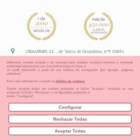
OKAASPAIN, S.L.
,
Av. Sierra de Grazalema, nº9 28691
Villanueva de la Cañada Madrid (España)
Utilizamos cookies propias y de terceros para analizar nuestros servicios y mostrarle
publicidad relacionada con sus preferencias en base a
+34 91 113 89 09
un perfil elaborado a partir de sus hábitos de navegación (por ejemplo, páginas
visitadas).
info@okaaspain.com
Para más información consulte la
política de cookies
.
Puede aceptar todas las cookies pulsando el botón "Aceptar", rechazar su uso
pulsando el botón "Rechazar" y configurarlas pulsando el
Información Legal
botón "Configurar".
Condiciones generales de compra, formas de pago ,
política de devoluciones y reembolsos
Configurar
Privacidad
Aviso Legal
Aviso Cookies
Contacto
Mapa del sitio
Cómo crear tu cuenta OKAA.
Rechazar Todas
Bebés
Pequeños/as
Niña
Niño
Mamas & Papas
Aceptar Todas
NUEVA COLECCION
OUTLET-ULTIMAS TALLAS