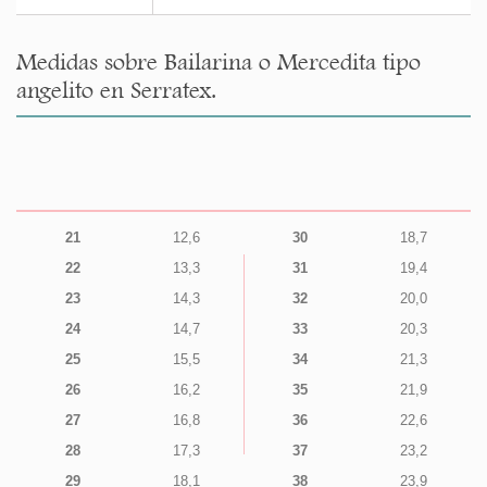
Medidas sobre Bailarina o Mercedita tipo
angelito en Serratex.
21
12,6
30
18,7
22
13,3
31
19,4
23
14,3
32
20,0
24
14,7
33
20,3
25
15,5
34
21,3
26
16,2
35
21,9
27
16,8
36
22,6
28
17,3
37
23,2
29
18,1
38
23,9