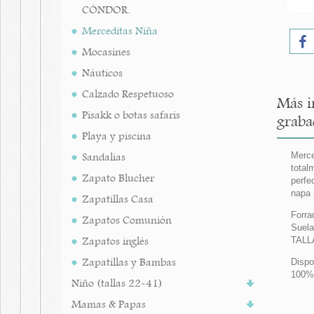
CÓNDOR.
Merceditas Niña
Mocasines
Náuticos
Calzado Respetuoso
Más i
Pisakk o botas safaris
graba
Playa y piscina
Sandalias
Merce
total
Zapato Blucher
perfe
napa 
Zapatillas Casa
Forra
Zapatos Comunión
Suela
Zapatos inglés
TALLA
Zapatillas y Bambas
Dispo
100%
Niño (tallas 22-41)
Mamas & Papas