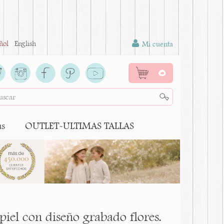
ñol
English
Mi cuenta
0
as
OUTLET-ULTIMAS TALLAS
iel con diseño grabado flores.