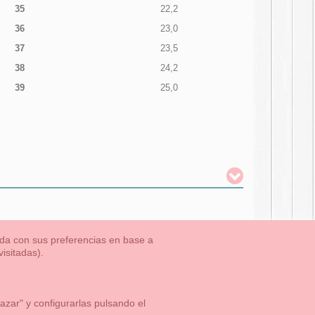
35
22,2
36
23,0
37
23,5
38
24,2
39
25,0
nada con sus preferencias en base a
isitadas).
TLET-ULTIMAS TALLAS
Aviso Legal
Aviso Cookies
Contacto
zar" y configurarlas pulsando el