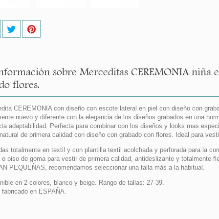
nformación sobre Merceditas CEREMONIA niña esco
do flores.
dita CEREMONIA con diseño con escote lateral en piel con diseño con grabado
mente nuevo y diferente con la elegancia de los diseños grabados en una horm
cta adaptabilidad. Perfecta para combinar con los diseños y looks mas espec
natural de primera calidad con diseño con grabado con flores. Ideal para vesti
das totalmente en textil y con plantilla textil acolchada y perforada para la 
 o piso de goma para vestir de primera calidad, antideslizante y totalmente f
N PEQUEÑAS, recomendamos seleccionar una talla más a la habitual.
nible en 2 colores, blanco y beige. Rango de tallas: 27-39.
 fabricado en ESPAÑA.