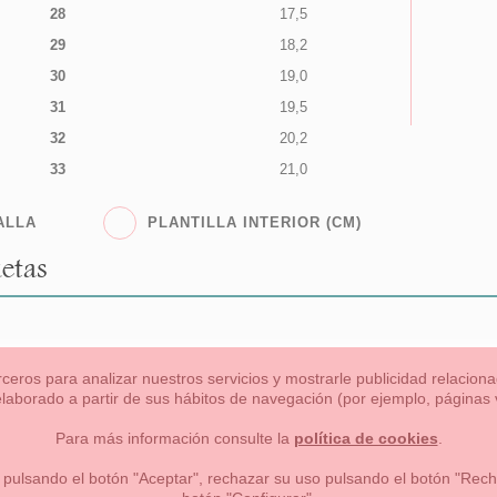
28
17,5
29
18,2
30
19,0
31
19,5
32
20,2
33
21,0
ALLA
PLANTILLA INTERIOR (CM)
etas
rceros para analizar nuestros servicios y mostrarle publicidad relacio
 elaborado a partir de sus hábitos de navegación (por ejemplo, páginas v
s
Niña
Niño
Mamas & Papas
NUEVA COLECCION
OU
Para más información consulte la
política de cookies
.
 formas de pago , política de devoluciones y reembolsos
Privacidad
 pulsando el botón "Aceptar", rechazar su uso pulsando el botón "Recha