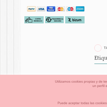
T
Etiqu
Utilizamos cookies propias y de te
un perfil
Bebés
Pequeños/a
Información Legal
Condiciones generales de compra,
Cómo crear tu cuenta OKAA.
Mapa del sitio
Puede aceptar todas las cookies