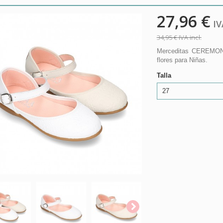
27,96 €
IVA
34,95 €
IVA incl.
Merceditas CEREMONIA
flores para Niñas.
Talla
27