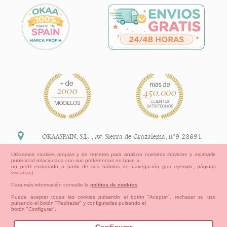
OKAASPAIN, S.L.
,
Av. Sierra de Grazalema, nº9 28691
Villanueva de la Cañada Madrid (España)
Utilizamos cookies propias y de terceros para analizar nuestros servicios y mostrarle
publicidad relacionada con sus preferencias en base a
+34 91 113 89 09
un perfil elaborado a partir de sus hábitos de navegación (por ejemplo, páginas
visitadas).
info@okaaspain.com
Para más información consulte la
política de cookies
.
Puede aceptar todas las cookies pulsando el botón "Aceptar", rechazar su uso
pulsando el botón "Rechazar" y configurarlas pulsando el
Información Legal
botón "Configurar".
Condiciones generales de compra, formas de pago ,
política de devoluciones y reembolsos