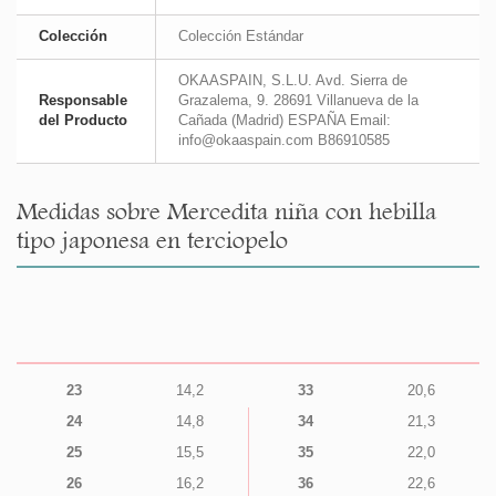
Colección
Colección Estándar
OKAASPAIN, S.L.U. Avd. Sierra de
Responsable
Grazalema, 9. 28691 Villanueva de la
del Producto
Cañada (Madrid) ESPAÑA Email:
info@okaaspain.com B86910585
Medidas sobre Mercedita niña con hebilla
tipo japonesa en terciopelo
23
14,2
33
20,6
24
14,8
34
21,3
25
15,5
35
22,0
26
16,2
36
22,6