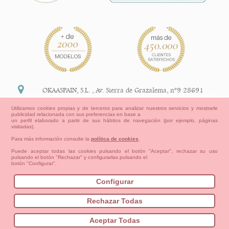
OKAASPAIN, S.L.
,
Av. Sierra de Grazalema, nº9 28691
Villanueva de la Cañada Madrid (España)
Utilizamos cookies propias y de terceros para analizar nuestros servicios y mostrarle
publicidad relacionada con sus preferencias en base a
+34 91 113 89 09
un perfil elaborado a partir de sus hábitos de navegación (por ejemplo, páginas
visitadas).
info@okaaspain.com
Para más información consulte la
política de cookies
.
Puede aceptar todas las cookies pulsando el botón "Aceptar", rechazar su uso
pulsando el botón "Rechazar" y configurarlas pulsando el
Información Legal
botón "Configurar".
Condiciones generales de compra, formas de pago ,
política de devoluciones y reembolsos
Configurar
Privacidad
Aviso Legal
Aviso Cookies
Contacto
Mapa del sitio
Cómo crear tu cuenta OKAA.
Rechazar Todas
Bebés
Pequeños/as
Niña
Niño
Mamas & Papas
Aceptar Todas
NUEVA COLECCION
OUTLET-ULTIMAS TALLAS