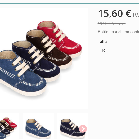
15,60 €
IVA
19,50 €
IVA incl.
Botita casual con cord
Talla
19