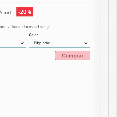
-20%
 incl.
ones y piso bamba en piel serraje.
Color
- Elige color -
Comprar