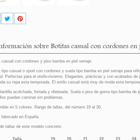
nformación sobre Botitas casual con cordones en p
a casual con cordones y piso bamba en piel serraje.
a tipo casual o sport con cordones y suela tipo bamba en piel serraje para ni
ad. Perfectas para el otoño-invierno. Elegantes, prácticas y con acabados de p
oda su ropa esta temporada. El estilo casual está muy de moda esta tempora
lantilla acolchada, forrada y ribeteada. Suela o piso de goma tipo bamba de pr
llos puedan caminar sin problemas.
nible en 5 colores. Rango de tallas, del número 19 al 30.
fabricado en España.
de tallas de este modelo concreto:
Talla
19
20
21
22
23
24