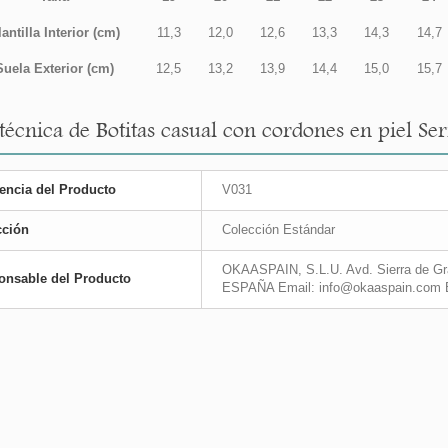
lantilla Interior (cm)
11,3
12,0
12,6
13,3
14,3
14,7
Suela Exterior (cm)
12,5
13,2
13,9
14,4
15,0
15,7
técnica de Botitas casual con cordones en piel Ser
encia del Producto
V031
cción
Colección Estándar
OKAASPAIN, S.L.U. Avd. Sierra de Gra
onsable del Producto
ESPAÑA Email: info@okaaspain.com 