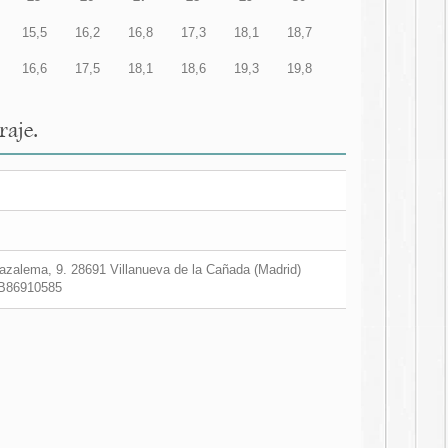
15,5
16,2
16,8
17,3
18,1
18,7
16,6
17,5
18,1
18,6
19,3
19,8
raje.
zalema, 9. 28691 Villanueva de la Cañada (Madrid)
B86910585