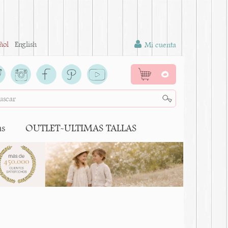
ñol
English
Mi cuenta
0
as
OUTLET-ULTIMAS TALLAS