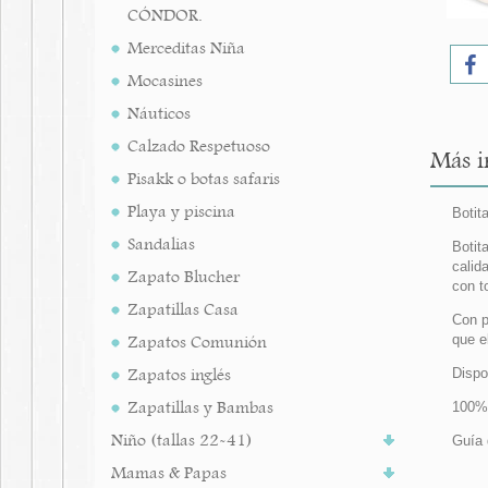
CÓNDOR.
Merceditas Niña
Mocasines
Náuticos
Calzado Respetuoso
Más i
Pisakk o botas safaris
Playa y piscina
Botit
Sandalias
Botit
calid
Zapato Blucher
con t
Zapatillas Casa
Con p
Zapatos Comunión
que e
Zapatos inglés
Dispo
Zapatillas y Bambas
100% 
Niño (tallas 22-41)
Guía 
Mamas & Papas