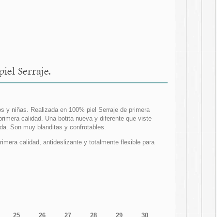
iel Serraje.
ños y niñas. Realizada en 100% piel Serraje de primera
rimera calidad. Una botita nueva y diferente que viste
da. Son muy blanditas y confrotables.
imera calidad, antideslizante y totalmente flexible para
25
26
27
28
29
30