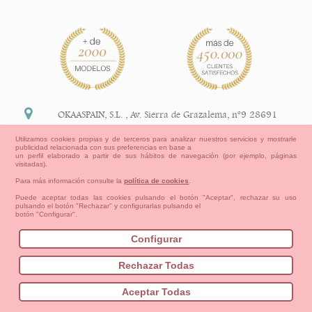
OKAASPAIN, S.L.
,
Av. Sierra de Grazalema, nº9 28691
Villanueva de la Cañada Madrid (España)
Utilizamos cookies propias y de terceros para analizar nuestros servicios y mostrarle
publicidad relacionada con sus preferencias en base a
+34 91 113 89 09
un perfil elaborado a partir de sus hábitos de navegación (por ejemplo, páginas
visitadas).
info@okaaspain.com
Para más información consulte la
política de cookies
.
Puede aceptar todas las cookies pulsando el botón "Aceptar", rechazar su uso
pulsando el botón "Rechazar" y configurarlas pulsando el
Información Legal
botón "Configurar".
Condiciones generales de compra, formas de pago ,
política de devoluciones y reembolsos
Configurar
Privacidad
Aviso Legal
Aviso Cookies
Contacto
Mapa del sitio
Cómo crear tu cuenta OKAA.
Rechazar Todas
Bebés
Pequeños/as
Niña
Niño
Mamas & Papas
Aceptar Todas
NUEVA COLECCION
OUTLET-ULTIMAS TALLAS