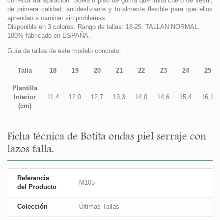
correcta transpiración. Suela o piso de goma que imita cuero de vestir,
de primera calidad, antideslizante y totalmente flexible para que ellos
aprendan a caminar sin problemas.
Disponible en 3 colores. Rango de tallas: 18-25. TALLAN NORMAL.
100% fabricado en ESPAÑA.
Guía de tallas de este modelo concreto:
Talla
18
19
20
21
22
23
24
25
Plantilla
Interior
11,4
12,0
12,7
13,3
14,0
14,6
15,4
16,1
(cm)
Ficha técnica de Botita ondas piel serraje con
lazos falla.
Referencia
M105
del Producto
Colección
Últimas Tallas