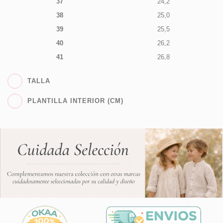
37
24,2
38
25,0
39
25,5
40
26,2
41
26,8
TALLA
PLANTILLA INTERIOR (CM)