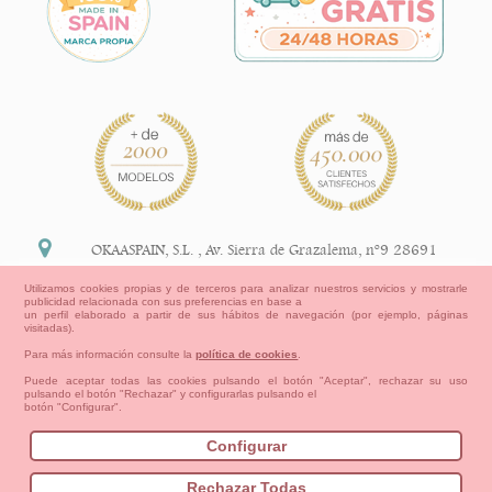
OKAASPAIN, S.L.
,
Av. Sierra de Grazalema, nº9 28691
Villanueva de la Cañada Madrid (España)
Utilizamos cookies propias y de terceros para analizar nuestros servicios y mostrarle
publicidad relacionada con sus preferencias en base a
+34 91 113 89 09
un perfil elaborado a partir de sus hábitos de navegación (por ejemplo, páginas
visitadas).
info@okaaspain.com
Para más información consulte la
política de cookies
.
Puede aceptar todas las cookies pulsando el botón "Aceptar", rechazar su uso
pulsando el botón "Rechazar" y configurarlas pulsando el
Información Legal
botón "Configurar".
Condiciones generales de compra, formas de pago ,
política de devoluciones y reembolsos
Configurar
Privacidad
Aviso Legal
Aviso Cookies
Contacto
Mapa del sitio
Cómo crear tu cuenta OKAA.
Rechazar Todas