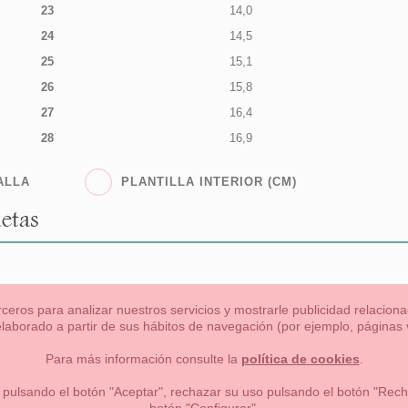
23
14,0
24
14,5
25
15,1
26
15,8
27
16,4
28
16,9
ALLA
PLANTILLA INTERIOR (CM)
etas
rceros para analizar nuestros servicios y mostrarle publicidad relacio
 elaborado a partir de sus hábitos de navegación (por ejemplo, páginas v
s
Niña
Niño
Mamas & Papas
NUEVA COLECCION
OU
Para más información consulte la
política de cookies
.
 formas de pago , política de devoluciones y reembolsos
Privacidad
 pulsando el botón "Aceptar", rechazar su uso pulsando el botón "Recha