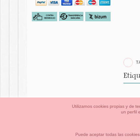
T
Etiqu
Utilizamos cookies propias y de te
un perfil
Bebés
Pequeños/a
Información Legal
Condiciones generales de compra,
Cómo crear tu cuenta OKAA.
Mapa del sitio
Puede aceptar todas las cookies