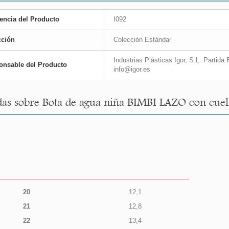
encia del Producto
I092
cción
Colección Estándar
Industrias Plásticas Igor, S.L. Partid
onsable del Producto
info@igor.es
as sobre Bota de agua niña BIMBI LAZO con cuell
20
12,1
21
12,8
22
13,4