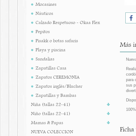
Mocasines
Náuticos
Calzado Respetuoso - Okaa Flex
Pepitos
Pisakk o botas safaris
Más i
Playa y piscina
Sandalias
Nueva
Zapatillas Casa
Reali
cordó
Zapatos CEREMONIA
para 
sus p
Zapatos inglés/Blucher
divert
Zapatillas y Bambas
Dispo
Niña (tallas 22-41)
100% 
Niño (tallas 22-41)
Mamas & Papas
Ficha
NUEVA COLECCION