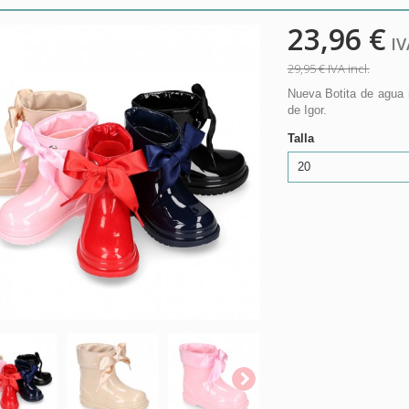
23,96 €
IVA
29,95 €
IVA incl.
Nueva Botita de agua 
de Igor.
Talla
20