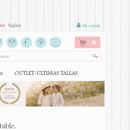
ñol
English
Mi cuenta
0
as
OUTLET-ULTIMAS TALLAS
able.