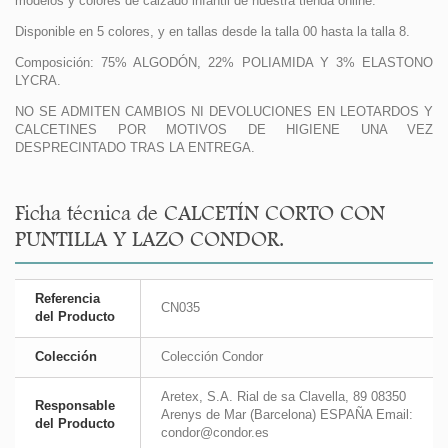
modelos y colores de calzado infantil de nuestra tienda online.
Disponible en 5 colores, y en tallas desde la talla 00 hasta la talla 8.
Composición: 75% ALGODÓN, 22% POLIAMIDA Y 3% ELASTONO
LYCRA.
NO SE ADMITEN CAMBIOS NI DEVOLUCIONES EN LEOTARDOS Y
CALCETINES POR MOTIVOS DE HIGIENE UNA VEZ
DESPRECINTADO TRAS LA ENTREGA.
Ficha técnica de CALCETÍN CORTO CON
PUNTILLA Y LAZO CONDOR.
Referencia
CN035
del Producto
Colección
Colección Condor
Aretex, S.A. Rial de sa Clavella, 89 08350
Responsable
Arenys de Mar (Barcelona) ESPAÑA Email:
del Producto
condor@condor.es