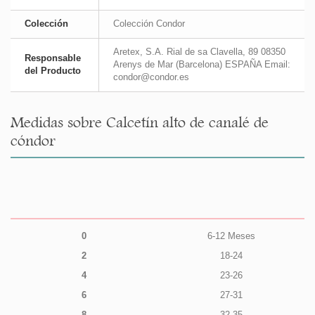
Colección
Colección Condor
Aretex, S.A. Rial de sa Clavella, 89 08350
Responsable
Arenys de Mar (Barcelona) ESPAÑA Email:
del Producto
condor@condor.es
Medidas sobre Calcetín alto de canalé de
cóndor
0
6-12 Meses
2
18-24
4
23-26
6
27-31
8
32-35