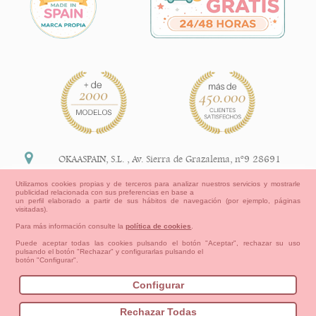
OKAASPAIN, S.L.
,
Av. Sierra de Grazalema, nº9 28691
Villanueva de la Cañada Madrid (España)
Utilizamos cookies propias y de terceros para analizar nuestros servicios y mostrarle
publicidad relacionada con sus preferencias en base a
+34 91 113 89 09
un perfil elaborado a partir de sus hábitos de navegación (por ejemplo, páginas
visitadas).
info@okaaspain.com
Para más información consulte la
política de cookies
.
Puede aceptar todas las cookies pulsando el botón "Aceptar", rechazar su uso
pulsando el botón "Rechazar" y configurarlas pulsando el
Información Legal
botón "Configurar".
Condiciones generales de compra, formas de pago ,
política de devoluciones y reembolsos
Configurar
Privacidad
Aviso Legal
Aviso Cookies
Contacto
Mapa del sitio
Cómo crear tu cuenta OKAA.
Rechazar Todas