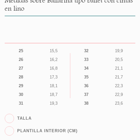
Medidas sobre Bailarina tipo ballet con cintas
en lino
25
15,5
32
19,9
26
16,2
33
20,5
27
16,8
34
21,1
28
17,3
35
21,7
29
18,1
36
22,3
30
18,7
37
22,9
31
19,3
38
23,6
TALLA
PLANTILLA INTERIOR (CM)