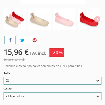
15,96 €
-20%
IVA incl.
19,95 €
IVA incl.
Bailarina clásica tipo ballet con cintas en LINO para niñas.
Talla
25
Color
- Elige color -