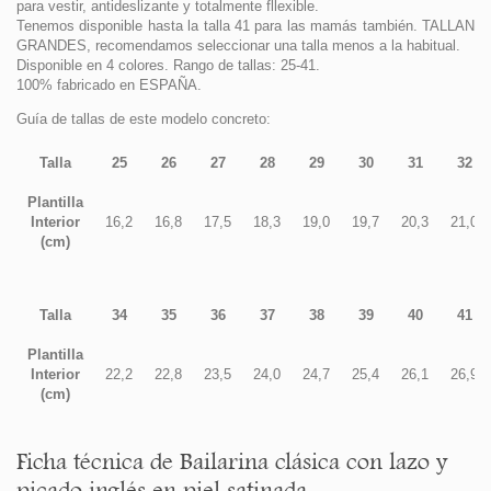
para vestir, antideslizante y totalmente fllexible.
Tenemos disponible hasta la talla 41 para las mamás también. TALLAN
GRANDES, recomendamos seleccionar una talla menos a la habitual.
Disponible en 4 colores. Rango de tallas: 25-41.
100% fabricado en ESPAÑA.
Guía de tallas de este modelo concreto:
Talla
25
26
27
28
29
30
31
32
Plantilla
Interior
16,2
16,8
17,5
18,3
19,0
19,7
20,3
21,0
(cm)
Talla
34
35
36
37
38
39
40
41
Plantilla
Interior
22,2
22,8
23,5
24,0
24,7
25,4
26,1
26,9
(cm)
Ficha técnica de Bailarina clásica con lazo y
picado inglés en piel satinada.