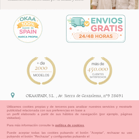
OKAASPAIN, S.L.
,
Av. Sierra de Grazalema, nº9 28691
Villanueva de la Cañada Madrid (España)
Utilizamos cookies propias y de terceros para analizar nuestros servicios y mostrarle
publicidad relacionada con sus preferencias en base a
+34 91 113 89 09
un perfil elaborado a partir de sus hábitos de navegación (por ejemplo, páginas
visitadas).
info@okaaspain.com
Para más información consulte la
política de cookies
.
Puede aceptar todas las cookies pulsando el botón "Aceptar", rechazar su uso
pulsando el botón "Rechazar" y configurarlas pulsando el
Información Legal