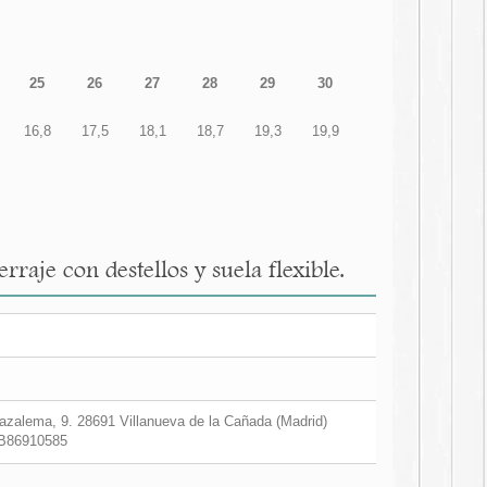
25
26
27
28
29
30
16,8
17,5
18,1
18,7
19,3
19,9
raje con destellos y suela flexible.
zalema, 9. 28691 Villanueva de la Cañada (Madrid)
B86910585