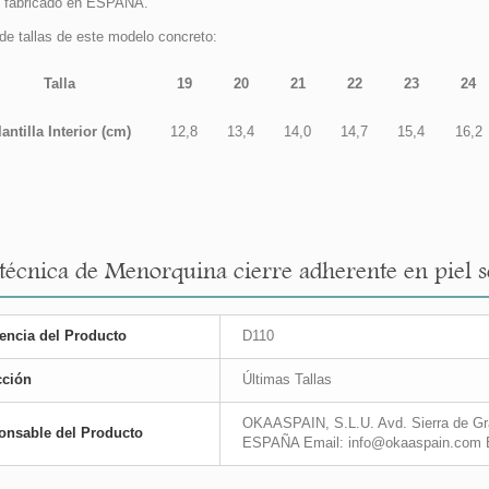
 fabricado en ESPAÑA.
de tallas de este modelo concreto:
Talla
19
20
21
22
23
24
lantilla Interior (cm)
12,8
13,4
14,0
14,7
15,4
16,2
técnica de Menorquina cierre adherente en piel ser
encia del Producto
D110
cción
Últimas Tallas
OKAASPAIN, S.L.U. Avd. Sierra de Gra
onsable del Producto
ESPAÑA Email: info@okaaspain.com 