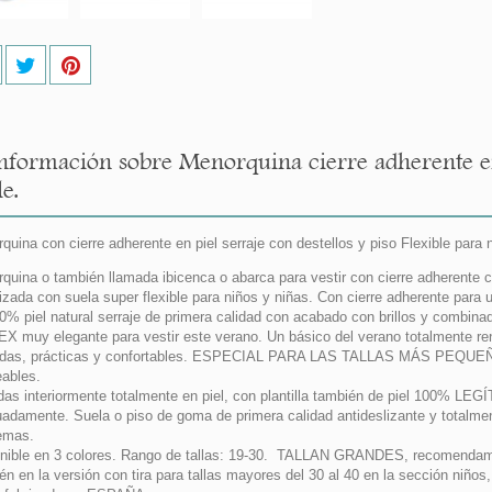
nformación sobre Menorquina cierre adherente en 
le.
quina con cierre adherente en piel serraje con destellos y piso Flexible p
quina o también llamada ibicenca o abarca para vestir con cierre adherente co
izada con suela super flexible para niños y niñas. Con cierre adherente para
0% piel natural serraje de primera calidad con acabado con brillos y combina
X muy elegante para vestir este verano. Un básico del verano totalmente r
das, prácticas y confortables. ESPECIAL PARA LAS TALLAS MÁS PEQUEÑ
eables.
das interiormente totalmente en piel, con plantilla también de piel 100% LEG
adamente. Suela o piso de goma de primera calidad antideslizante y totalment
emas.
nible en 3 colores. Rango de tallas: 19-30. TALLAN GRANDES, recomendamos 
én en la versión con tira para tallas mayores del 30 al 40 en la sección niño