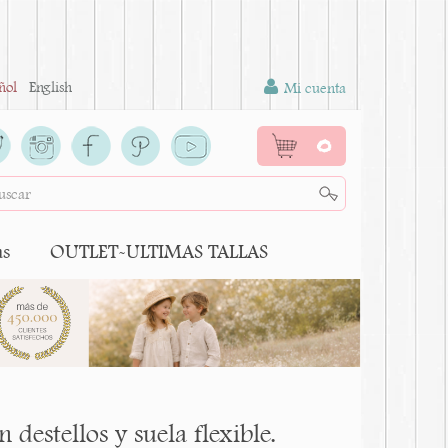
ñol
English
Mi cuenta
0
as
OUTLET-ULTIMAS TALLAS
destellos y suela flexible.