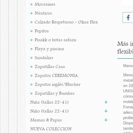
Mocasines
Náuticos
Calzado Respetuoso - Okaa Flex
Pepitos
Pisakk o botas safaris
Más i
Playa y piscina
flexib
Sandalias
Zapatillas Casa
Menor
Zapatos CEREMONIA
Menor
metal
Zapatos inglés/Blucher
en 10
UNISE
Zapatillas y Bambas
cómo
Niña (tallas 22-41)
mold
Forra
Niño (tallas 22-41)
adecu
probl
Mamas & Papas
Dispo
NUEVA COLECCION
tambi