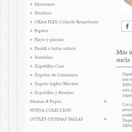
Mocasines
Náuticos
OKAA FLEX-Calzado Respetuoso
Pepitos
Playa y piscina
Pisakk o botas safaris
Más i
Sandalias
suela 
Zapatillas Casa
Zapatos de Comunión
Zapat
una m
Zapato Inglés/Blucher
100% 
esta 
Zapatillas y Bambas
zapat
Mamas & Papas
Con p
NUEVA COLECCION
prime
probl
OUTLET-ULTIMAS TALLAS
Dispo
100%