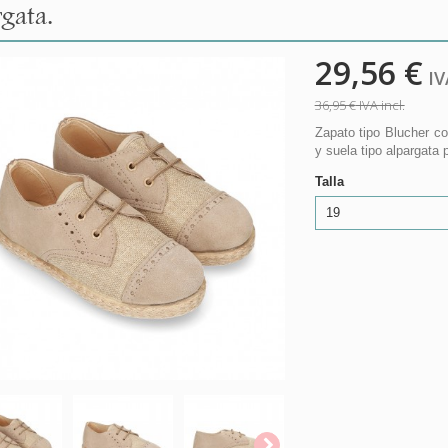
gata.
29,56 €
IVA
36,95 €
IVA incl.
Zapato tipo Blucher 
y suela tipo alpargata 
Talla
19