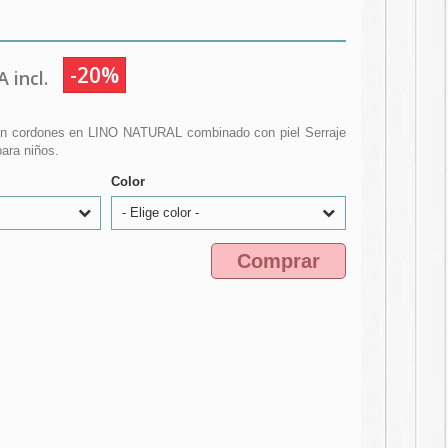
-20%
 incl.
con cordones en LINO NATURAL combinado con piel Serraje
para niños.
Color
- Elige color -
Comprar