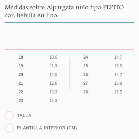
Medidas sobre Alpargata niño tipo PEPITO
con hebilla en lino.
18
10,6
24
14,7
19
11,3
25
15,5
20
12,0
26
16,2
21
12,6
27
16,9
22
13,3
28
17,5
23
14,3
TALLA
PLANTILLA INTERIOR (CM)