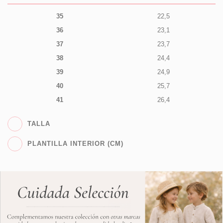
35
22,5
36
23,1
37
23,7
38
24,4
39
24,9
40
25,7
41
26,4
TALLA
PLANTILLA INTERIOR (CM)