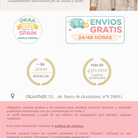
OKAASPAIN, S.L.
,
Av. Sierra de Grazalema, nº9 28691
Villanueva de la Cañada Madrid (España)
Utilizamos cookies propias y de terceros para analizar nuestros servicios y mostrarle
publicidad relacionada con sus preferencias en base a
+34 91 113 89 09
un perfil elaborado a partir de sus hábitos de navegación (por ejemplo, páginas
visitadas).
info@okaaspain.com
Para más información consulte la
política de cookies
.
Puede aceptar todas las cookies pulsando el botón "Aceptar", rechazar su uso
pulsando el botón "Rechazar" y configurarlas pulsando el
Información Legal