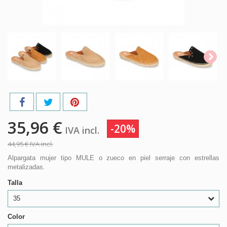
35,96 €
-20%
IVA incl.
44,95 €
IVA incl.
Alpargata mujer tipo MULE o zueco en piel serraje con estrellas
metalizadas.
Talla
35
Color