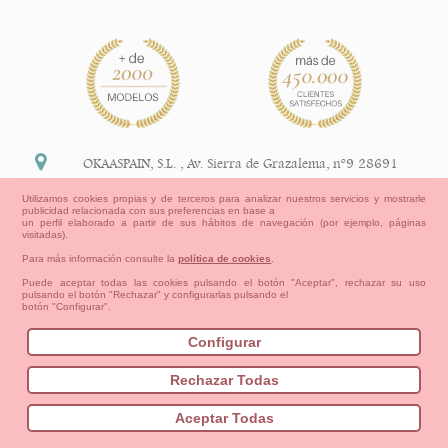
OKAASPAIN, S.L.
,
Av. Sierra de Grazalema, nº9 28691
Villanueva de la Cañada Madrid (España)
Utilizamos cookies propias y de terceros para analizar nuestros servicios y mostrarle
publicidad relacionada con sus preferencias en base a
+34 91 113 89 09
un perfil elaborado a partir de sus hábitos de navegación (por ejemplo, páginas
visitadas).
info@okaaspain.com
Para más información consulte la
política de cookies
.
Puede aceptar todas las cookies pulsando el botón "Aceptar", rechazar su uso
pulsando el botón "Rechazar" y configurarlas pulsando el
Información Legal
botón "Configurar".
Condiciones generales de compra, formas de pago ,
política de devoluciones y reembolsos
Configurar
Privacidad
Aviso Legal
Aviso Cookies
Contacto
Mapa del sitio
Cómo crear tu cuenta OKAA.
Rechazar Todas
Bebés
Pequeños/as
Niña
Niño
Mamas & Papas
Aceptar Todas
NUEVA COLECCION
OUTLET-ULTIMAS TALLAS