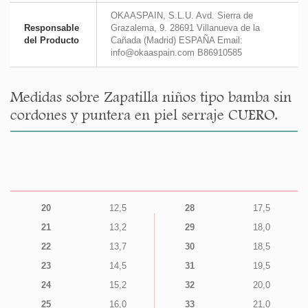
OKAASPAIN, S.L.U. Avd. Sierra de
Responsable
Grazalema, 9. 28691 Villanueva de la
del Producto
Cañada (Madrid) ESPAÑA Email:
info@okaaspain.com B86910585
Medidas sobre Zapatilla niños tipo bamba sin
cordones y puntera en piel serraje CUERO.
20
12,5
28
17,5
21
13,2
29
18,0
22
13,7
30
18,5
23
14,5
31
19,5
24
15,2
32
20,0
25
16,0
33
21,0