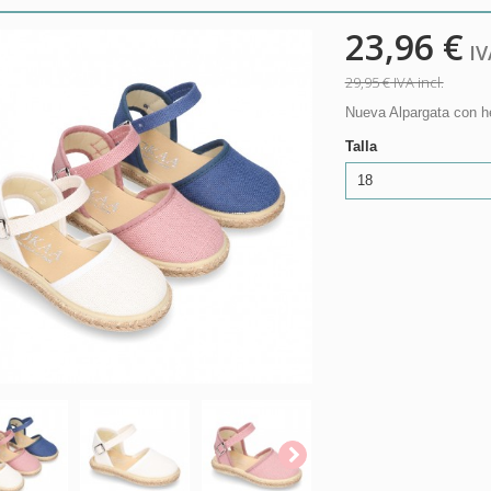
23,96 €
IVA
29,95 €
IVA incl.
Nueva Alpargata con he
Talla
18