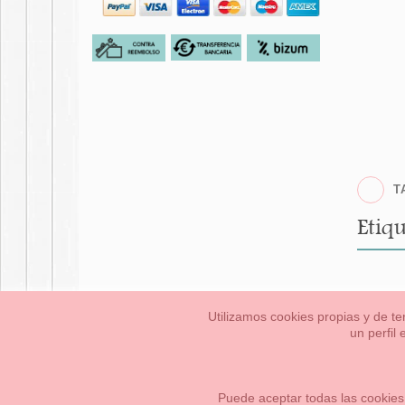
T
Etiqu
Utilizamos cookies propias y de te
un perfil
Bebés
Pequeños/a
Información Legal
Condiciones generales de compra,
Cómo crear tu cuenta OKAA.
Mapa del sitio
Puede aceptar todas las cookies