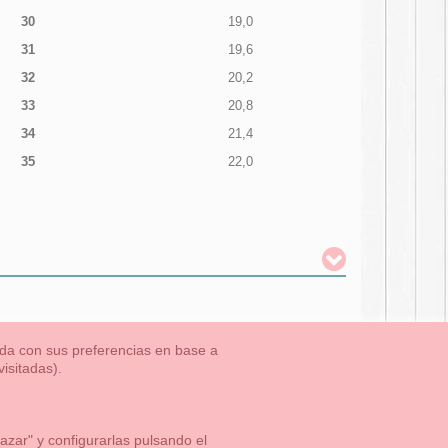
30
19,0
31
19,6
32
20,2
33
20,8
34
21,4
35
22,0
nada con sus preferencias en base a
isitadas).
TLET-ULTIMAS TALLAS
Aviso Legal
Aviso Cookies
Contacto
zar" y configurarlas pulsando el