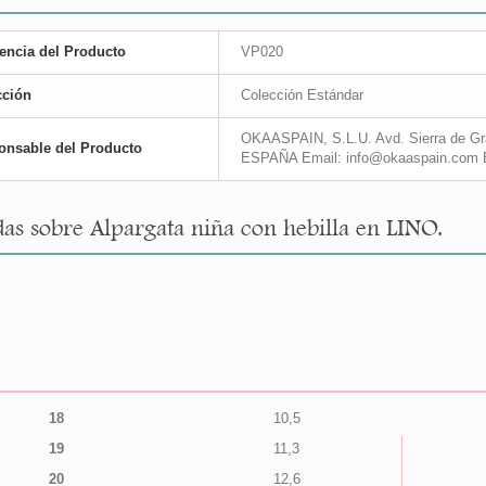
encia del Producto
VP020
cción
Colección Estándar
OKAASPAIN, S.L.U. Avd. Sierra de Gra
onsable del Producto
ESPAÑA Email: info@okaaspain.com 
as sobre Alpargata niña con hebilla en LINO.
18
10,5
19
11,3
20
12,6