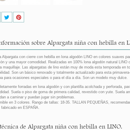
nformación sobre Alpargata niña con hebilla en 
 Alpargata con cierre con hebilla en lona algodón LINO en colores suaves para
ión y una mayor comodidad. Realizadas en 100% lona algodón natural LINO d
sa maquillaje. Las alpargatas de lino están muy de moda esta temporada en to
bilidad. Son un básico renovado y totalmente actualizado para esta primavera
pa para ocasiones especiales o para el día a día. Son un modelo muy dulce.
etamente forradas en lona algodón y con plantilla acolchada y perforada, par
idad. Suela o piso de goma de primera calidad, revestido con yute. Suela anti
dan a caminar y puedan jugar sin problemas.
nible en 3 colores. Rango de tallas: 18-35. TALLAN PEQUEÑAS, recomendamos
 fabricado en ESPAÑA.
 técnica de Alpargata niña con hebilla en LINO.