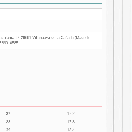
zalema, 9. 28691 Villanueva de la Cañada (Madrid)
B86910585
27
17,2
28
17,8
29
18,4