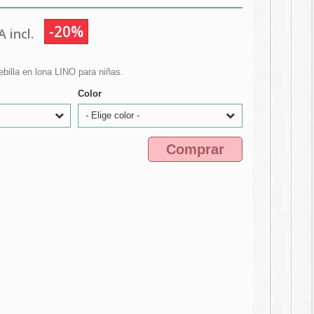
-20%
 incl.
billa en lona LINO para niñas.
Color
- Elige color -
Comprar