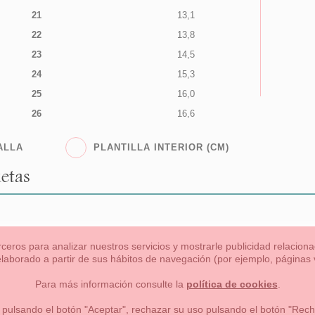
21
13,1
22
13,8
23
14,5
24
15,3
25
16,0
26
16,6
ALLA
PLANTILLA INTERIOR (CM)
etas
rceros para analizar nuestros servicios y mostrarle publicidad relacio
 elaborado a partir de sus hábitos de navegación (por ejemplo, páginas v
s
Niña
Niño
Mamas & Papas
NUEVA COLECCION
OU
Para más información consulte la
política de cookies
.
 formas de pago , política de devoluciones y reembolsos
Privacidad
 pulsando el botón "Aceptar", rechazar su uso pulsando el botón "Recha