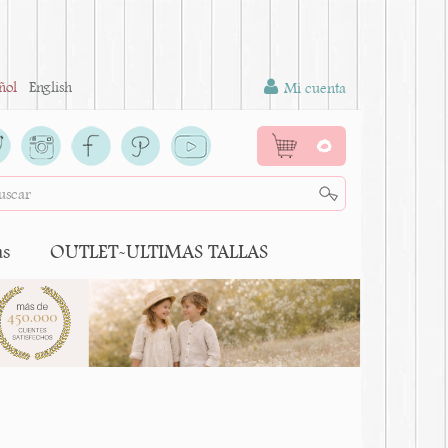
ñol
English
Mi cuenta
0
as
OUTLET-ULTIMAS TALLAS