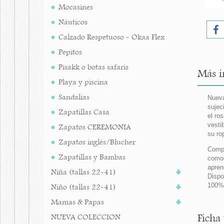
Mocasines
Náuticos
Calzado Respetuoso - Okaa Flex
Pepitos
Pisakk o botas safaris
Más i
Playa y piscina
Sandalias
Nueva
sujec
Zapatillas Casa
el ro
vesti
Zapatos CEREMONIA
su ro
Zapatos inglés/Blucher
Compl
Zapatillas y Bambas
comod
apren
Niña (tallas 22-41)
Dispo
100%
Niño (tallas 22-41)
Mamas & Papas
Ficha
NUEVA COLECCION