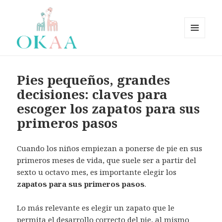
MENÚ
Y
OkaaSpain – Zapatos bebé,
WIDGETS
zapatos niño, zapatos niña.
Pies pequeños, grandes
Zapatería Infantil OkaaSpain
decisiones: claves para
fabricados en España –
escoger los zapatos para sus
OKAASPAIN
primeros pasos
Cuando los niños empiezan a ponerse de pie en sus
primeros meses de vida, que suele ser a partir del
sexto u octavo mes, es importante elegir los
zapatos para sus primeros pasos
.
Lo más relevante es elegir un zapato que le
permita el desarrollo correcto del pie, al mismo