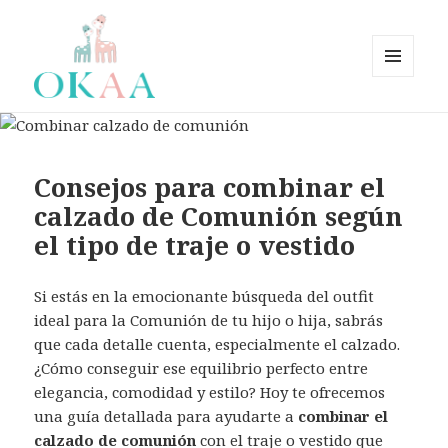
MENÚ
Y
OkaaSpain – Zapatos bebé,
WIDGETS
zapatos niño, zapatos niña.
Zapatería Infantil OkaaSpain
Consejos para combinar el
fabricados en España –
calzado de Comunión según
OKAASPAIN
el tipo de traje o vestido
Si estás en la emocionante búsqueda del outfit
ideal para la Comunión de tu hijo o hija, sabrás
que cada detalle cuenta, especialmente el calzado.
¿Cómo conseguir ese equilibrio perfecto entre
elegancia, comodidad y estilo? Hoy te ofrecemos
una guía detallada para ayudarte a
combinar el
calzado de comunión
con el traje o vestido que