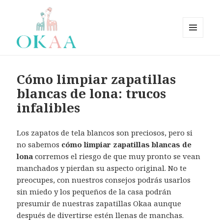
MENÚ
Y
OkaaSpain – Zapatos bebé,
WIDGETS
zapatos niño, zapatos niña.
Cómo limpiar zapatillas
Zapatería Infantil OkaaSpain
blancas de lona: trucos
fabricados en España –
infalibles
OKAASPAIN
Los zapatos de tela blancos son preciosos, pero si
no sabemos
cómo limpiar zapatillas blancas de
lona
corremos el riesgo de que muy pronto se vean
manchados y pierdan su aspecto original. No te
preocupes, con nuestros consejos podrás usarlos
sin miedo y los pequeños de la casa podrán
presumir de nuestras zapatillas Okaa aunque
después de divertirse estén llenas de manchas.