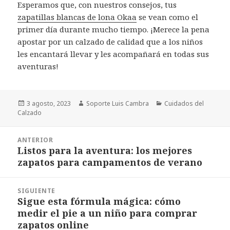
Esperamos que, con nuestros consejos, tus
zapatillas blancas de lona Okaa
se vean como el
primer día durante mucho tiempo. ¡Merece la pena
apostar por un calzado de calidad que a los niños
les encantará llevar y les acompañará en todas sus
aventuras!
Publicado
3 agosto, 2023
Autor
Soporte Luis Cambra
Categorías
Cuidados del
Calzado
el
Navegación
ANTERIOR
de
Listos para la aventura: los mejores
Entrada
entradas
zapatos para campamentos de verano
anterior:
SIGUIENTE
Sigue esta fórmula mágica: cómo
Entrada
medir el pie a un niño para comprar
siguiente:
zapatos online