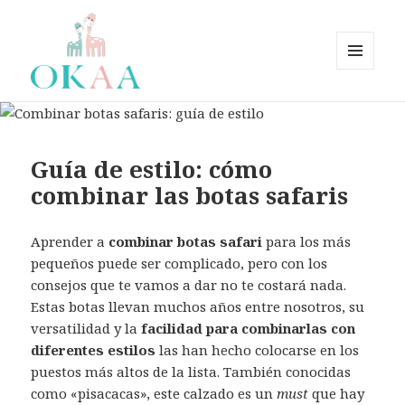
MENÚ
Y
OkaaSpain – Zapatos bebé,
WIDGETS
zapatos niño, zapatos niña.
Zapatería Infantil OkaaSpain
Guía de estilo: cómo
fabricados en España –
combinar las botas safaris
OKAASPAIN
Aprender a
combinar botas safari
para los más
pequeños puede ser complicado, pero con los
consejos que te vamos a dar no te costará nada.
Estas botas llevan muchos años entre nosotros, su
versatilidad y la
facilidad para combinarlas con
diferentes estilos
las han hecho colocarse en los
puestos más altos de la lista. También conocidas
como «pisacacas», este calzado es un
must
que hay