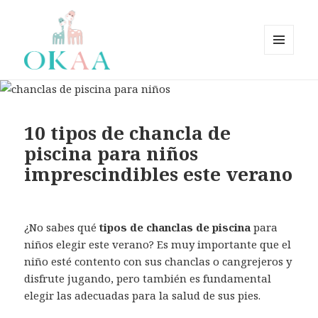
MENÚ
Y
OkaaSpain – Zapatos bebé,
WIDGETS
zapatos niño, zapatos niña.
Zapatería Infantil OkaaSpain
10 tipos de chancla de
fabricados en España –
piscina para niños
OKAASPAIN
imprescindibles este verano
¿No sabes qué
tipos de chanclas de piscina
para
niños elegir este verano? Es muy importante que el
niño esté contento con sus chanclas o cangrejeros y
disfrute jugando, pero también es fundamental
elegir las adecuadas para la salud de sus pies.