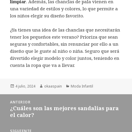
limpiar
. Además, las chanclas de pala vienen en
una variedad de estilos y colores, lo que permite a
los niños elegir su diseño favorito.
¿Ya tienes una idea de las chanclas que necesitarán
tener los pequeños este verano? Prioriza que sean
seguras y confortables, sin renunciar por ello a un
diseño que le guste al niño o niña. Seguro que será
divertido elegir modelo y color juntos, teniendo en
cuenta la ropa que va a llevar.
Publicado
4 julio, 2024
Autor
okaaspain
Categorías
Moda Infantil
el
Navegación
ANTERIOR
de
¿Cuáles son las mejores sandalias para
Entrada
entradas
el calor?
anterior:
SIGUIENTE